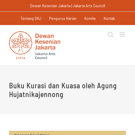
Skip
Dewan Kesenian Jakarta | Jakarta Arts Council
to
content
Tentang DKJ
Pengurus Harian
Komite
Kontak
Buku Kurasi dan Kuasa oleh Agung
Hujatnikajennong