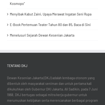
Kosmopo”
Menyibak Kabut Zaini, Upaya Merawat Ingatan Seni Rupa
E-Book Pertemuan Teater Tahun 80 dan 85, Baca di Sini
Menelusuri Sejarah Dewan Kesenian Jakarta
TENTANG DKJ
Dewan Kesenian Jakarta (DKJ) adalah lembaga otonom yang
dibentuk oleh masyarakat seniman dan untuk pertama kali
dikukuhkan oleh Gubernur DKI Jakarta, Ali Sadikin, pada 7 Juni
1968. DKJ bertugas sebagai mitra kerja gubernur untuk
merumuskan kebijakan serta merencanakan berbagai program