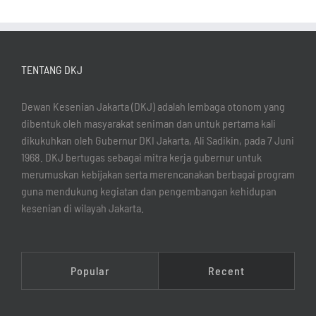
TENTANG DKJ
Dewan Kesenian Jakarta (DKJ) adalah lembaga otonom yang
dibentuk oleh masyarakat seniman dan untuk pertama kali
dikukuhkan oleh Gubernur DKI Jakarta, Ali Sadikin, pada 7 Juni
1968. DKJ bertugas sebagai mitra kerja gubernur untuk
merumuskan kebijakan serta merencanakan berbagai program
guna mendukung kegiatan dan pengembangan kehidupan
kesenian di wilayah Jakarta.
Popular
Recent