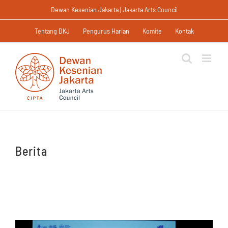
Skip
Dewan Kesenian Jakarta | Jakarta Arts Council
to
content
Tentang DKJ
Pengurus Harian
Komite
Kontak
Berita