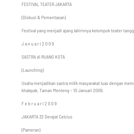
FESTIVAL TEATER JAKARTA
(Diskusi & Pementasan)
Festival yang menjadi ajang lahirnnya kelompok teater tang
J a n u a r i 2 0 0 9
SASTRA di RUANG KOTA
(Launching)
Usaha menjadikan sastra milik masyarakat luas dengan me
khalayak. Taman Menteng – 10 Januari 2009.
F e b r u a r i 2 0 0 9
JAKARTA 32 Derajat Celcius
(Pameran)