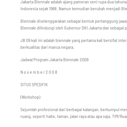
Jakarta Biennale adalah ajang pameran seni rupa dua tahun
Indonesia sejak 1968. Namun kemudian berubah menjadi Bien
Biennale diselenggarakan sebagai bentuk pertanggung jawa
Biennale dilindungi oleh Gubernur DKI Jakarta dan sebagai
JB 09 kali ini adalah biennale yang pertama kali bersifat 
berkualitas dari manca negara.
Jadwal Program Jakarta Biennale 2009
N o v e m b e r 2 0 0 8
SITUS SPESIFIK
(Workshop)
Sejumlah profesional dari berbagai kalangan, berkumpul m
ruang, seperti halte, taman, jalan raya atau apa saja. TIM/Ru