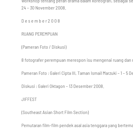
Workshop tentang peran drama dalam koreografi, sebagai s
24 – 30 November 2008.
D e s e m b e r 2 0 0 8
RUANG PEREMPUAN
(Pameran Foto / Diskusi)
8 fotografer perempuan merespon isu mengenai ruang dan
Pameran Foto : Galeri Cipta III, Taman Ismail Marzuki – 1 – 
Diskusi : Galeri Oktagon – 13 Desember 2008.
JIFFEST
(Southeast Asian Short Film Section)
Pemutaran film-film pendek asal asia tenggara yang bertem