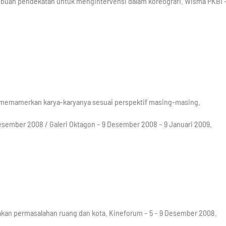
ebuah pendekatan untuk mengintervensi dalam koreografi. Wisma PKBI 
 memamerkan karya-karyanya sesuai perspektif masing-masing.
5 Desember 2008 / Galeri Oktagon – 9 Desember 2008 – 9 Januari 2009.
akan permasalahan ruang dan kota. Kineforum – 5 – 9 Desember 2008.