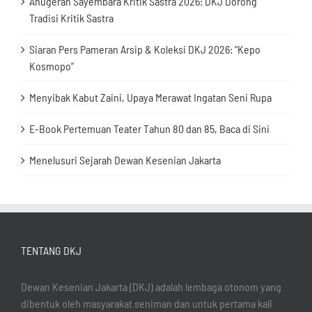
Anugerah Sayembara Kritik Sastra 2026: DKJ Dorong
Tradisi Kritik Sastra
Siaran Pers Pameran Arsip & Koleksi DKJ 2026: “Kepo
Kosmopo”
Menyibak Kabut Zaini, Upaya Merawat Ingatan Seni Rupa
E-Book Pertemuan Teater Tahun 80 dan 85, Baca di Sini
Menelusuri Sejarah Dewan Kesenian Jakarta
TENTANG DKJ
Dewan Kesenian Jakarta (DKJ) adalah lembaga otonom yang
dibentuk oleh masyarakat seniman dan untuk pertama kali