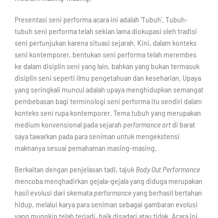
Presentasi seni performa acara ini adalah ‘Tubuh’. Tubuh-
tubuh seni performa telah sekian lama diokupasi oleh tradisi
seni pertunjukan karena situasi sejarah. Kini, dalam konteks
seni kontemporer, bentukan seni performa telah merembes
ke dalam disiplin seni yang lain, bahkan yang bukan termasuk
disiplin seni seperti ilmu pengetahuan dan keseharian. Upaya
yang seringkali muncul adalah upaya menghidupkan semangat
pembebasan bagi terminologi seni performa itu sendiri dalam
konteks seni rupa kontemporer. Tema tubuh yang merupakan
medium konvensional pada sejarah
performance art
di barat
saya tawarkan pada para seniman untuk mengekstensi
maknanya sesuai pemahaman masing-masing.
Berkaitan dengan penjelasan tadi, tajuk
Body Out Performance
mencoba menghadirkan gejala-gejala yang diduga merupakan
hasil evolusi dari skemata
performance
yang berhasil bertahan
hidup, melalui karya para seniman sebagai gambaran evolusi
yang mungkin telah terjadi, baik disadari atau tidak. Acara ini