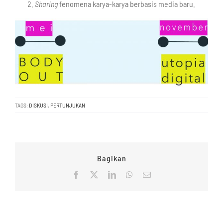
Sharing
fenomena karya-karya berbasis media baru.
TAGS:
DISKUSI
,
PERTUNJUKAN
Bagikan
Facebook
X
LinkedIn
WhatsApp
Email