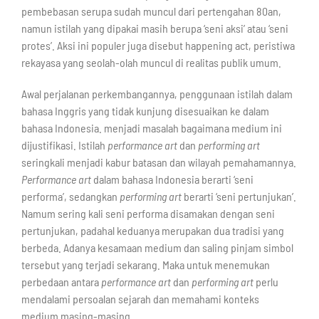
pembebasan serupa sudah muncul dari pertengahan 80an,
namun istilah yang dipakai masih berupa ‘seni aksi’ atau ‘seni
protes’. Aksi ini populer juga disebut happening act, peristiwa
rekayasa yang seolah-olah muncul di realitas publik umum.
Awal perjalanan perkembangannya, penggunaan istilah dalam
bahasa Inggris yang tidak kunjung disesuaikan ke dalam
bahasa Indonesia. menjadi masalah bagaimana medium ini
dijustifikasi. Istilah
performance art
dan
performing art
seringkali menjadi kabur batasan dan wilayah pemahamannya.
Performance art
dalam bahasa Indonesia berarti ‘seni
performa’, sedangkan
performing art
berarti ‘seni pertunjukan’.
Namum sering kali seni performa disamakan dengan seni
pertunjukan, padahal keduanya merupakan dua tradisi yang
berbeda. Adanya kesamaan medium dan saling pinjam simbol
tersebut yang terjadi sekarang. Maka untuk menemukan
perbedaan antara
performance art
dan
performing art
perlu
mendalami persoalan sejarah dan memahami konteks
medium masing-masing.