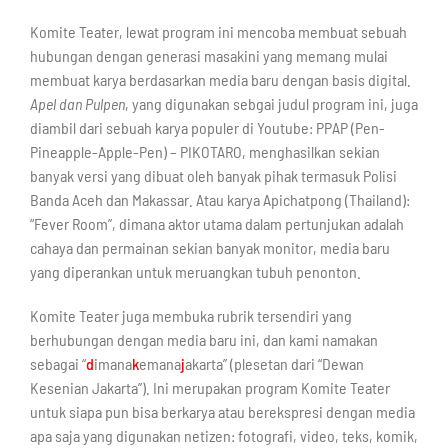
Komite Teater, lewat program ini mencoba membuat sebuah
hubungan dengan generasi masakini yang memang mulai
membuat karya berdasarkan media baru dengan basis digital.
Apel dan Pulpen
, yang digunakan sebgai judul program ini, juga
diambil dari sebuah karya populer di Youtube: PPAP (Pen-
Pineapple-Apple-Pen) – PIKOTARO, menghasilkan sekian
banyak versi yang dibuat oleh banyak pihak termasuk Polisi
Banda Aceh dan Makassar. Atau karya Apichatpong (Thailand):
“Fever Room”, dimana aktor utama dalam pertunjukan adalah
cahaya dan permainan sekian banyak monitor, media baru
yang diperankan untuk meruangkan tubuh penonton.
Komite Teater juga membuka rubrik tersendiri yang
berhubungan dengan media baru ini, dan kami namakan
sebagai “
d
imana
k
emana
j
akarta” (plesetan dari “Dewan
Kesenian Jakarta”). Ini merupakan program Komite Teater
untuk siapa pun bisa berkarya atau berekspresi dengan media
apa saja yang digunakan netizen: fotografi, video, teks, komik,