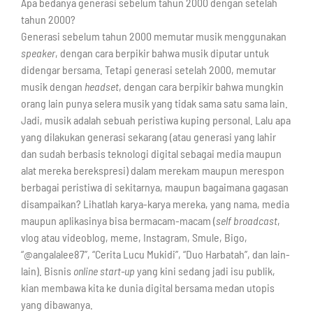
Apa bedanya generasi sebelum tahun 2000 dengan setelah
tahun 2000?
Generasi sebelum tahun 2000 memutar musik menggunakan
speaker
, dengan cara berpikir bahwa musik diputar untuk
didengar bersama. Tetapi generasi setelah 2000, memutar
musik dengan
headset
, dengan cara berpikir bahwa mungkin
orang lain punya selera musik yang tidak sama satu sama lain.
Jadi, musik adalah sebuah peristiwa kuping personal. Lalu apa
yang dilakukan generasi sekarang (atau generasi yang lahir
dan sudah berbasis teknologi digital sebagai media maupun
alat mereka berekspresi) dalam merekam maupun merespon
berbagai peristiwa di sekitarnya, maupun bagaimana gagasan
disampaikan? Lihatlah karya-karya mereka, yang nama, media
maupun aplikasinya bisa bermacam-macam (
self broadcast
,
vlog atau videoblog, meme, Instagram, Smule, Bigo,
“@angalalee87”, “Cerita Lucu Mukidi”, “Duo Harbatah”, dan lain-
lain). Bisnis
online start-up
yang kini sedang jadi isu publik,
kian membawa kita ke dunia digital bersama medan utopis
yang dibawanya.