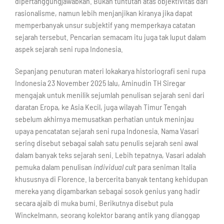
dipertanggungjawabkan. Bukan tuntutan atas objektivitas dari
rasionalisme, namun lebih menjanjikan kiranya jika dapat
memperbanyak unsur subjektif yang memperkaya catatan
sejarah tersebut. Pencarian semacam itu juga tak luput dalam
aspek sejarah seni rupa Indonesia.
Sepanjang penuturan materi lokakarya historiografi seni rupa
Indonesia 23 November 2025 lalu, Aminudin TH Siregar
mengajak untuk menilik sejumlah penulisan sejarah seni dari
daratan Eropa, ke Asia Kecil, juga wilayah Timur Tengah
sebelum akhirnya memusatkan perhatian untuk meninjau
upaya pencatatan sejarah seni rupa Indonesia. Nama Vasari
sering disebut sebagai salah satu penulis sejarah seni awal
dalam banyak teks sejarah seni. Lebih tepatnya, Vasari adalah
pemuka dalam penulisan
individual cult
para seniman Italia
khususnya di Florence. Ia bercerita banyak tentang kehidupan
mereka yang digambarkan sebagai sosok genius yang hadir
secara ajaib di muka bumi. Berikutnya disebut pula
Winckelmann, seorang kolektor barang antik yang dianggap