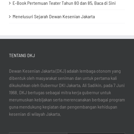
E-Book Pertemuan Teater Tahun 80 dan 85, Baca di Sini
Menelusuri Sejarah Dewan Kesenian Jakarta
TENTANG DKJ
Dewan Kesenian Jakarta (DKJ) adalah lembaga otonom yang
dibentuk oleh masyarakat seniman dan untuk pertama kali
dikukuhkan oleh Gubernur DKI Jakarta, Ali Sadikin, pada 7 Juni
1968. DKJ bertugas sebagai mitra kerja gubernur untuk
merumuskan kebijakan serta merencanakan berbagai program
guna mendukung kegiatan dan pengembangan kehidupan
kesenian di wilayah Jakarta.