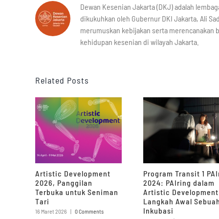
Dewan Kesenian Jakarta (DKJ) adalah lembag
dikukuhkan oleh Gubernur DKI Jakarta, Ali Sad
merumuskan kebijakan serta merencanakan 
kehidupan kesenian di wilayah Jakarta.
Related Posts
Artistic Development
Program Transit 1 PAI
2026, Panggilan
2024: PAIring dalam
Terbuka untuk Seniman
Artistic Development
Tari
Langkah Awal Sebua
Inkubasi
16 Maret 2026
|
0 Comments