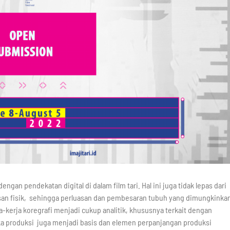
an pendekatan digital di dalam film tari. Hal ini juga tidak lepas dari
n fisik, sehingga perluasan dan pembesaran tubuh yang dimungkinka
a-kerja koregrafi menjadi cukup analitik, khususnya terkait dengan
a produksi juga menjadi basis dan elemen perpanjangan produksi