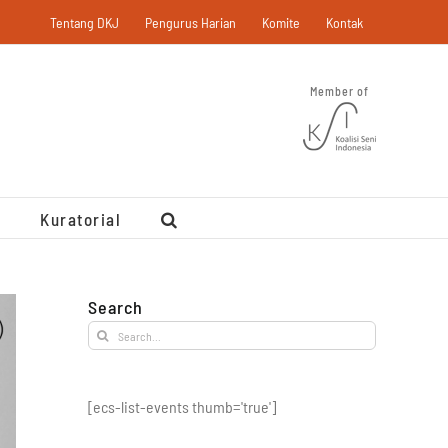
Tentang DKJ
Pengurus Harian
Komite
Kontak
Member of
Kuratorial
Search
Search
for:
[ecs-list-events thumb='true']