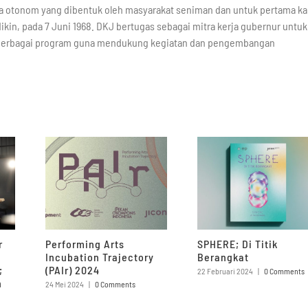
a otonom yang dibentuk oleh masyarakat seniman dan untuk pertama kal
ikin, pada 7 Juni 1968. DKJ bertugas sebagai mitra kerja gubernur untuk
berbagai program guna mendukung kegiatan dan pengembangan
r
Performing Arts
SPHERE; Di Titik
Incubation Trajectory
Berangkat
;
(PAIr) 2024
22 Februari 2024
|
0 Comments
h
24 Mei 2024
|
0 Comments