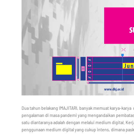
Dua tahun belakang IMAJITARI, banyak memuat karya-karya deng
pengalaman di masa pandemi yang mengandaikan pembatasa
satu diantaranya adalah dengan melalui medium digital. Kerj
penggunaan medium digital yang cukup intens, dimana pask