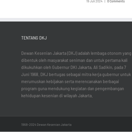
19 Juli 2024
|
0 Comments
TENTANG DKJ
Dewan Kesenian Jakarta (DKJ) adalah lembaga otonom yang
dibentuk oleh masyarakat seniman dan untuk pertama kali
dikukuhkan oleh Gubernur DKI Jakarta, Ali Sadikin, pada 7
Juni 1968. DKJ bertugas sebagai mitra kerja gubernur untuk
merumuskan kebijakan serta merencanakan berbagai
program guna mendukung kegiatan dan pengembangan
kehidupan kesenian di wilayah Jakarta.
1968–2024 Dewan Kesenian Jakarta