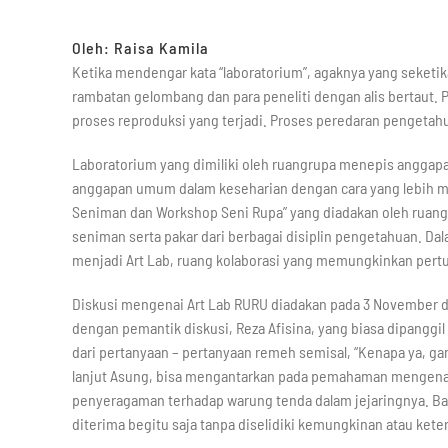
Oleh: Raisa Kamila
Ketika mendengar kata “laboratorium”, agaknya yang seketika 
rambatan gelombang dan para peneliti dengan alis bertaut. Pe
proses reproduksi yang terjadi. Proses peredaran pengetahua
Laboratorium yang dimiliki oleh ruangrupa menepis anggap
anggapan umum dalam keseharian dengan cara yang lebih mir
Seniman dan Workshop Seni Rupa” yang diadakan oleh ruan
seniman serta pakar dari berbagai disiplin pengetahuan. Dal
menjadi Art Lab, ruang kolaborasi yang memungkinkan pertuk
Diskusi mengenai Art Lab RURU diadakan pada 3 November dal
dengan pemantik diskusi, Reza Afisina, yang biasa dipanggil A
dari pertanyaan – pertanyaan remeh semisal, “Kenapa ya, g
lanjut Asung, bisa mengantarkan pada pemahaman mengenai 
penyeragaman terhadap warung tenda dalam jejaringnya. Bagi
diterima begitu saja tanpa diselidiki kemungkinan atau keter