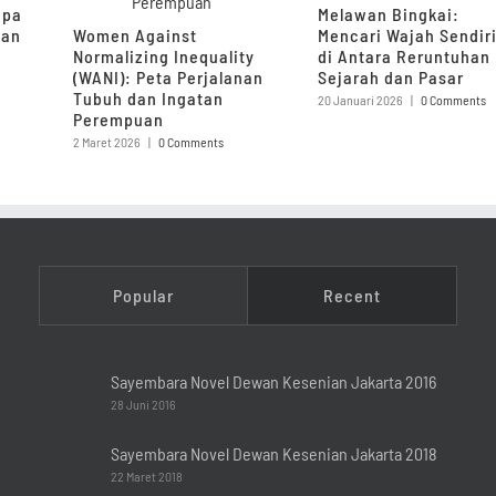
upa
Melawan Bingkai:
pan
Women Against
Mencari Wajah Sendir
Normalizing Inequality
di Antara Reruntuhan
(WANI): Peta Perjalanan
Sejarah dan Pasar
Tubuh dan Ingatan
20 Januari 2026
|
0 Comments
Perempuan
2 Maret 2026
|
0 Comments
Popular
Recent
Sayembara Novel Dewan Kesenian Jakarta 2016
28 Juni 2016
Sayembara Novel Dewan Kesenian Jakarta 2018
22 Maret 2018