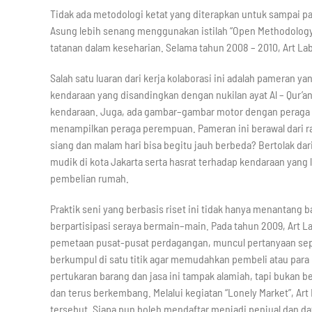
Tidak ada metodologi ketat yang diterapkan untuk sampai pad
Asung lebih senang menggunakan istilah “Open Methodolog
tatanan dalam keseharian. Selama tahun 2008 – 2010, Art Lab
Salah satu luaran dari kerja kolaborasi ini adalah pameran 
kendaraan yang disandingkan dengan nukilan ayat Al – Qur’an
kendaraan. Juga, ada gambar–gambar motor dengan peraga lak
menampilkan peraga perempuan. Pameran ini berawal dari ra
siang dan malam hari bisa begitu jauh berbeda? Bertolak dari 
mudik di kota Jakarta serta hasrat terhadap kendaraan yang l
pembelian rumah.
Praktik seni yang berbasis riset ini tidak hanya menantang b
berpartisipasi seraya bermain–main. Pada tahun 2009, Art Lab
pemetaan pusat-pusat perdagangan, muncul pertanyaan seper
berkumpul di satu titik agar memudahkan pembeli atau para
pertukaran barang dan jasa ini tampak alamiah, tapi bukan be
dan terus berkembang. Melalui kegiatan “Lonely Market”, Art
tersebut. Siapa pun boleh mendaftar menjadi penjual dan d