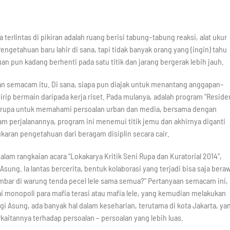
terlintas di pikiran adalah ruang berisi tabung–tabung reaksi, alat ukur
ngetahuan baru lahir di sana, tapi tidak banyak orang yang (ingin) tahu
n pun kadang berhenti pada satu titik dan jarang bergerak lebih jauh.
an semacam itu. Di sana, siapa pun diajak untuk menantang anggapan–
ip bermain daripada kerja riset. Pada mulanya, adalah program “Reside
grupa untuk memahami persoalan urban dan media, bersama dengan
am perjalanannya, program ini menemui titik jemu dan akhirnya diganti
aran pengetahuan dari beragam disiplin secara cair.
am rangkaian acara “Lokakarya Kritik Seni Rupa dan Kuratorial 2014”,
sung. Ia lantas bercerita, bentuk kolaborasi yang terjadi bisa saja beraw
ambar di warung tenda pecel lele sama semua?” Pertanyaan semacam ini,
monopoli para mafia terasi atau mafia lele, yang kemudian melakukan
 Asung, ada banyak hal dalam keseharian, terutama di kota Jakarta, ya
kaitannya terhadap persoalan – persoalan yang lebih luas.