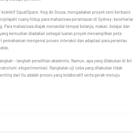
ri kolektif SquatSpace, Keg de Souza, mengadakan proyek seni berbasis
i menjelajahi ruang hidup para mahasiswa perantauan di Sydney: keseharia
. Para mahasiswa diajak menandai tempat belanja, makan, belajar dan
n yang kemudian diadakan sebagai luaran proyek menampilkan peta
i pemahaman mengenai proses interaksi dan adaptasi para perantau
atas.
 langkah – langkah penelitian akademis. Namun, apa yang dilakukan di Art
ratorium: eksperimentasi. Rangkaian uji coba yang dilakukan tidak
enting dari itu adalah proses yang kolaboratif serta gerak menuju