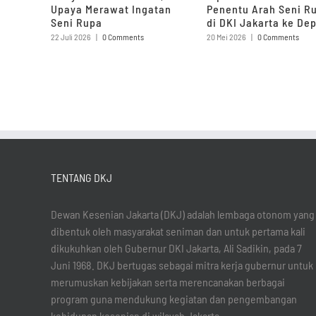
Upaya Merawat Ingatan
Penentu Arah Seni R
Seni Rupa
di DKI Jakarta ke De
22 Juli 2026
|
0 Comments
20 Mei 2026
|
0 Comments
TENTANG DKJ
Dewan Kesenian Jakarta (DKJ) adalah lembaga otonom yang
dibentuk oleh masyarakat seniman dan untuk pertama kali
dikukuhkan oleh Gubernur DKI Jakarta, Ali Sadikin, pada 7
Juni 1968. DKJ bertugas sebagai mitra kerja gubernur untuk
merumuskan kebijakan serta merencanakan berbagai
program guna mendukung kegiatan dan pengembangan
kehidupan kesenian di wilayah Jakarta.