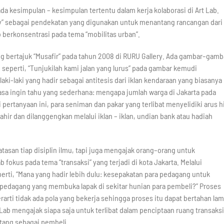
a kesimpulan – kesimpulan tertentu dalam kerja kolaborasi di Art Lab.
y” sebagai pendekatan yang digunakan untuk menantang rancangan dari
 berkonsentrasi pada tema “mobilitas urban”.
yang bertajuk “Musafir” pada tahun 2008 di RURU Gallery. Ada gambar–gamb
 seperti, “Tunjukilah kami jalan yang lurus” pada gambar kemudi
i-laki yang hadir sebagai antitesis dari iklan kendaraan yang biasanya
sa ingin tahu yang sederhana: mengapa jumlah warga di Jakarta pada
pertanyaan ini, para seniman dan pakar yang terlibat menyelidiki arus hi
ahir dan dilanggengkan melalui iklan – iklan, undian bank atau hadiah
atasan tiap disiplin ilmu, tapi juga mengajak orang–orang untuk
 fokus pada tema “transaksi” yang terjadi di kota Jakarta. Melalui
ti, “Mana yang hadir lebih dulu: kesepakatan para pedagang untuk
 pedagang yang membuka lapak di sekitar hunian para pembeli?” Proses
rarti tidak ada pola yang bekerja sehingga proses itu dapat bertahan la
 Lab mengajak siapa saja untuk terlibat dalam penciptaan ruang transaksi
atang sebagai pembeli.