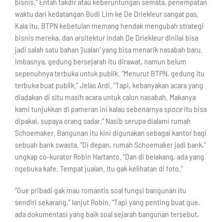
bisnis.” Entah takdir atau keberuntungan semata, penempatan
waktu dari kedatangan Budi Lim ke De Driekleur sangat pas.
Kala itu, BTPN kebetulan memang hendak mengubah strategi
bisnis mereka, dan arsitektur indah De Driekleur dinilai bisa
jadi salah satu bahan ‘jualan’ yang bisa menarik nasabah baru.
Imbasnya, gedung bersejarah itu dirawat, namun belum
sepenuhnya terbuka untuk publik. “Menurut BTPN, gedung itu
terbuka buat publik.” Jelas Ardi. “Tapi, kebanyakan acara yang
diadakan di situ masih acara untuk calon nasabah. Makanya
kami tunjukkan di pameran ini kalau sebenarnya
space
itu bisa
dipakai, supaya orang sadar.” Nasib serupa dialami rumah
Schoemaker. Bangunan itu kini digunakan sebagai kantor bagi
sebuah bank swasta. “Di depan, rumah Schoemaker jadi bank,”
ungkap co-kurator Robin Hartanto. “Dan di belakang, ada yang
ngebuka kafe. Tempat jualan. Itu gak kelihatan di foto.”
“Gue pribadi gak mau romantis soal fungsi bangunan itu
sendiri sekarang,” lanjut Robin. “Tapi yang penting buat gue,
ada dokumentasi yang baik soal sejarah bangunan tersebut,