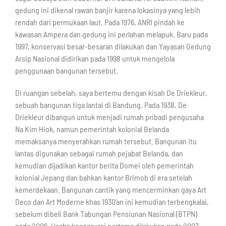
gedung ini dikenal rawan banjir karena lokasinya yang lebih
rendah dari permukaan laut. Pada 1976, ANRI pindah ke
kawasan Ampera dan gedung ini perlahan melapuk. Baru pada
1997, konservasi besar-besaran dilakukan dan Yayasan Gedung
Arsip Nasional didirikan pada 1998 untuk mengelola
penggunaan bangunan tersebut.
Di ruangan sebelah, saya bertemu dengan kisah De Driekleur,
sebuah bangunan tiga lantai di Bandung. Pada 1938, De
Driekleur dibangun untuk menjadi rumah pribadi pengusaha
Na Kim Hiok, namun pemerintah kolonial Belanda
memaksanya menyerahkan rumah tersebut. Bangunan itu
lantas digunakan sebagai rumah pejabat Belanda, dan
kemudian dijadikan kantor berita Domei oleh pemerintah
kolonial Jepang dan bahkan kantor Brimob di era setelah
kemerdekaan. Bangunan cantik yang mencerminkan gaya Art
Deco dan Art Moderne khas 1930’an ini kemudian terbengkalai,
sebelum dibeli Bank Tabungan Pensiunan Nasional (BTPN)
pada 2006. Usaha konservasi pertama dilakukan pada 2007