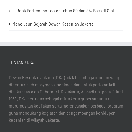
E-Book Pertemuan Teater Tahun 80 dan 85, Baca di Sini
Menelusuri Sejarah Dewan Kesenian Jakarta
TENTANG DKJ
Dewan Kesenian Jakarta (DKJ) adalah lembaga otonom yang
dibentuk oleh masyarakat seniman dan untuk pertama kali
dikukuhkan oleh Gubernur DKI Jakarta, Ali Sadikin, pada 7 Juni
1968. DKJ bertugas sebagai mitra kerja gubernur untuk
merumuskan kebijakan serta merencanakan berbagai program
guna mendukung kegiatan dan pengembangan kehidupan
kesenian di wilayah Jakarta.