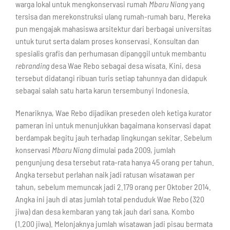
warga lokal untuk mengkonservasi rumah
Mbaru Niang
yang
tersisa dan merekonstruksi ulang rumah-rumah baru. Mereka
pun mengajak mahasiswa arsitektur dari berbagai universitas
untuk turut serta dalam proses konservasi. Konsultan dan
spesialis grafis dan perhumasan dipanggil untuk membantu
rebranding
desa Wae Rebo sebagai desa wisata. Kini, desa
tersebut didatangi ribuan turis setiap tahunnya dan didapuk
sebagai salah satu harta karun tersembunyi Indonesia.
Menariknya, Wae Rebo dijadikan preseden oleh ketiga kurator
pameran ini untuk menunjukkan bagaimana konservasi dapat
berdampak begitu jauh terhadap lingkungan sekitar. Sebelum
konservasi
Mbaru Niang
dimulai pada 2009, jumlah
pengunjung desa tersebut rata-rata hanya 45 orang per tahun.
Angka tersebut perlahan naik jadi ratusan wisatawan per
tahun, sebelum memuncak jadi 2.179 orang per Oktober 2014.
Angka ini jauh di atas jumlah total penduduk Wae Rebo (320
jiwa) dan desa kembaran yang tak jauh dari sana, Kombo
(1.200 jiwa). Melonjaknya jumlah wisatawan jadi pisau bermata