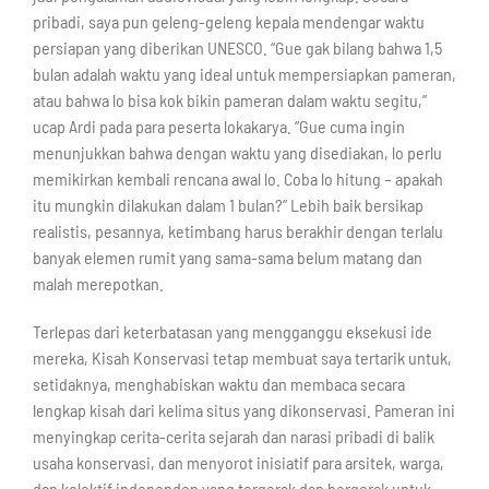
pribadi, saya pun geleng-geleng kepala mendengar waktu
persiapan yang diberikan UNESCO. “Gue gak bilang bahwa 1,5
bulan adalah waktu yang ideal untuk mempersiapkan pameran,
atau bahwa lo bisa kok bikin pameran dalam waktu segitu,”
ucap Ardi pada para peserta lokakarya. “Gue cuma ingin
menunjukkan bahwa dengan waktu yang disediakan, lo perlu
memikirkan kembali rencana awal lo. Coba lo hitung – apakah
itu mungkin dilakukan dalam 1 bulan?” Lebih baik bersikap
realistis, pesannya, ketimbang harus berakhir dengan terlalu
banyak elemen rumit yang sama-sama belum matang dan
malah merepotkan.
Terlepas dari keterbatasan yang mengganggu eksekusi ide
mereka, Kisah Konservasi tetap membuat saya tertarik untuk,
setidaknya, menghabiskan waktu dan membaca secara
lengkap kisah dari kelima situs yang dikonservasi. Pameran ini
menyingkap cerita-cerita sejarah dan narasi pribadi di balik
usaha konservasi, dan menyorot inisiatif para arsitek, warga,
dan kolektif independen yang tergerak dan bergerak untuk