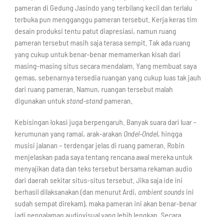
pameran di Gedung Jasindo yang terbilang kecil dan terlalu
terbuka pun mengganggu pameran tersebut. Kerja keras tim
desain produksi tentu patut diapresiasi, namun ruang
pameran tersebut masih saja terasa sempit. Tak ada ruang
yang cukup untuk benar-benar memamerkan kisah dari
masing-masing situs secara mendalam. Yang membuat saya
gemas, sebenarnya tersedia ruangan yang cukup luas tak jauh
dari ruang pameran. Namun, ruangan tersebut malah
digunakan untuk
stand-stand
pameran.
Kebisingan lokasi juga berpengaruh. Banyak suara dari luar –
kerumunan yang ramai, arak-arakan
Ondel-Ondel
, hingga
musisi jalanan – terdengar jelas di ruang pameran. Robin
menjelaskan pada saya tentang rencana awal mereka untuk
menyajikan data dan teks tersebut bersama rekaman audio
dari daerah sekitar situs-situs tersebut. Jika saja ide ini
berhasil dilaksanakan (dan menurut Ardi,
ambient sounds
ini
sudah sempat direkam), maka pameran ini akan benar-benar
jadi pengalaman audiovisual yang lebih lengkap. Secara