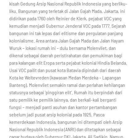
kisah Gedung Arsip Nasional Republik Indonesia yang berliku-
liku. Bangunan yang terletak di Jalan Gajah Mada, Jakarta, ini
didirikan pada 1760 oleh Reinier de Klerk, pejabat VOC yang
kemudian menjadi Gubernur Jenderal VOC pada 1777. Sejarah
bangunan ini tak lepas dari elitisme dan pergulatan panjang
kolonialisme. Area antara Jalan Gajah Mada dan Jalan Hayam
Wuruk – lokasi rumah ini – dulu bernama Molenvliet, dan
dikenal sebagai daerah peristirahatan dan pemukiman bagi
para kalangan elit Eropa serta pejabat kolonial Hindia Belanda.
Usai VOC pailit dan pusat kota Batavia dipindah dari daerah
Kota ke Weltevreden (kawasan Medan Merdeka – Lapangan
Banteng), Molenvliet semakin ramai dan perlahan kehilangan
statusnya sebagai ‘pinggiran elit’. Rumah itu berpindah dari
satu pemilik ke pemilik lainnya, dan berkali-kali berganti
fungsi – menjadi panti asuhan dan kantor pertambangan
sebelum jadi pusat arsip kolonial pada 1925. Pasca
kemerdekaan Indonesia, bangunan ini ditempati oleh Arsip
Nasional Republik Indonesia (ANRI) dan ditetapkan sebagai
cagar budaya oleh Gubernur DKI Jakarta, Ali Sadikin. Namun,