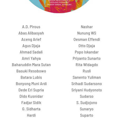
A.D. Pirous
Nashar
Abas Alibasyah
Nunung WS
Aceng Arief
Oesman Effendi
Agus Djaja
Otto Djaja
Ahmad Sadali
Popo Iskandar
Amri Yahya
Priyanto Sunarto
Baharuddin Mara Sutan
Rita Widagdo
Basuki Resobowo
Rusli
Batara Lubis
Sanento Yuliman
Bonyong Muni Ardi
Srihadi Sudarsono
Dede Eri Supria
Sriyani Hudyonoto
Dido Kusnidar
Sudarso
Fadjar Sidik
S. Sudjojono
G. Sidharta
Sunaryo
Hardi
Suparto