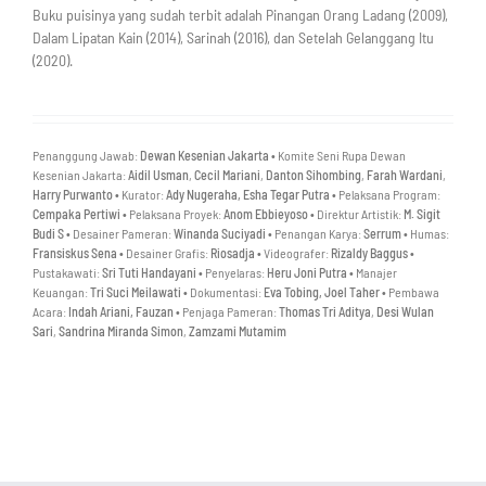
Buku puisinya yang sudah terbit adalah Pinangan Orang Ladang (2009),
Dalam Lipatan Kain (2014), Sarinah (2016), dan Setelah Gelanggang Itu
(2020).
Penanggung Jawab:
Dewan Kesenian Jakarta •
Komite Seni Rupa Dewan
Kesenian Jakarta:
Aidil Usman
,
Cecil Mariani
,
Danton Sihombing
,
Farah Wardani
,
Harry Purwanto •
Kurator:
Ady Nugeraha,
Esha Tegar Putra •
Pelaksana Program:
Cempaka Pertiwi •
Pelaksana Proyek:
Anom Ebbieyoso •
Direktur Artistik:
M. Sigit
Budi S •
Desainer Pameran:
Winanda Suciyadi •
Penangan Karya:
Serrum •
Humas:
Fransiskus Sena •
Desainer Grafis:
Riosadja •
Videografer:
Rizaldy Baggus •
Pustakawati:
Sri Tuti Handayani •
Penyelaras:
Heru Joni Putra •
Manajer
Keuangan:
Tri Suci Meilawati •
Dokumentasi:
Eva Tobing, Joel Taher •
Pembawa
Acara:
Indah Ariani, Fauzan •
Penjaga Pameran:
Thomas Tri Aditya
,
Desi Wulan
Sari
,
Sandrina Miranda Simon
,
Zamzami Mutamim