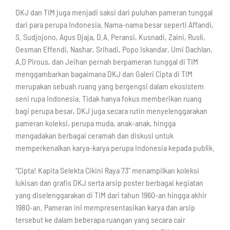
DKJ dan TIM juga menjadi saksi dari puluhan pameran tunggal
dari para perupa Indonesia. Nama-nama besar seperti Affandi,
S. Sudjojono, Agus Djaja, D.A. Peransi, Kusnadi, Zaini, Rusli,
Oesman Effendi, Nashar, Srihadi, Popo Iskandar, Umi Dachlan,
A.D Pirous, dan Jeihan pernah berpameran tunggal di TIM
menggambarkan bagaimana DKJ dan Galeri Cipta di TIM
merupakan sebuah ruang yang bergengsi dalam ekosistem
seni rupa Indonesia. Tidak hanya fokus memberikan ruang
bagi perupa besar, DKJ juga secara rutin menyelenggarakan
pameran koleksi, perupa muda, anak-anak, hingga
mengadakan berbagai ceramah dan diskusi untuk
memperkenalkan karya-karya perupa Indonesia kepada publik.
“Cipta! Kapita Selekta Cikini Raya 73” menampilkan koleksi
lukisan dan grafis DKJ serta arsip poster berbagai kegiatan
yang diselenggarakan di TIM dari tahun 1960-an hingga akhir
1980-an. Pameran ini mempresentasikan karya dan arsip
tersebut ke dalam beberapa ruangan yang secara cair