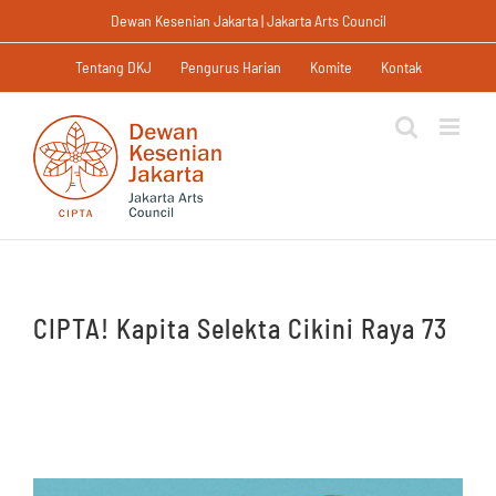
Skip
Dewan Kesenian Jakarta | Jakarta Arts Council
to
content
Tentang DKJ
Pengurus Harian
Komite
Kontak
CIPTA! Kapita Selekta Cikini Raya 73