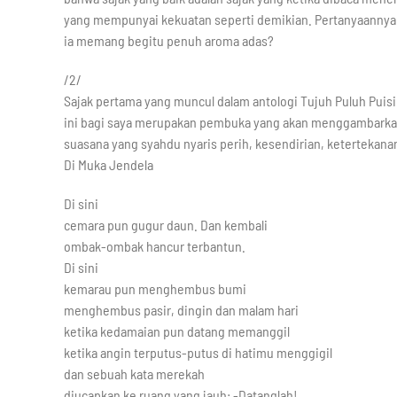
yang mempunyai kekuatan seperti demikian. Pertanyaannya
ia memang begitu penuh aroma adas?
/2/
Sajak pertama yang muncul dalam antologi Tujuh Puluh Puisi
ini bagi saya merupakan pembuka yang akan menggambarkan
suasana yang syahdu nyaris perih, kesendirian, ketertekan
Di Muka Jendela
Di sini
cemara pun gugur daun. Dan kembali
ombak-ombak hancur terbantun.
Di sini
kemarau pun menghembus bumi
menghembus pasir, dingin dan malam hari
ketika kedamaian pun datang memanggil
ketika angin terputus-putus di hatimu menggigil
dan sebuah kata merekah
diucapkan ke ruang yang jauh: -Datanglah!