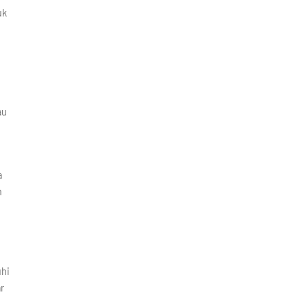
uk
au
h
a
n
uhi
r