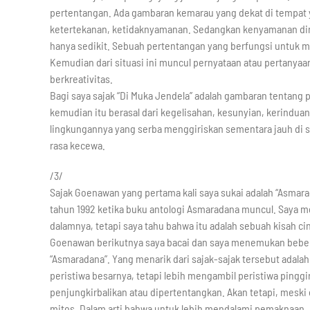
pertentangan. Ada gambaran kemarau yang dekat di tempat 
ketertekanan, ketidaknyamanan. Sedangkan kenyamanan dime
hanya sedikit. Sebuah pertentangan yang berfungsi untuk m
Kemudian dari situasi ini muncul pernyataan atau pertan
berkreativitas.
Bagi saya sajak “Di Muka Jendela” adalah gambaran tentang p
kemudian itu berasal dari kegelisahan, kesunyian, kerindua
lingkungannya yang serba menggiriskan sementara jauh di sa
rasa kecewa.
/3/
Sajak Goenawan yang pertama kali saya sukai adalah “Asmara
tahun 1992 ketika buku antologi Asmaradana muncul. Saya 
dalamnya, tetapi saya tahu bahwa itu adalah sebuah kisah ci
Goenawan berikutnya saya bacai dan saya menemukan bebera
“Asmaradana”. Yang menarik dari sajak-sajak tersebut adalah
peristiwa besarnya, tetapi lebih mengambil peristiwa pingg
penjungkirbalikan atau dipertentangkan. Akan tetapi, meski 
mitos. Dalam arti bahwa untuk lebih mendalami pemaknaan, 