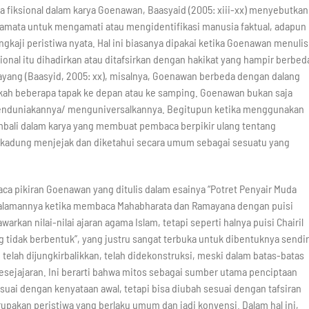
 fiksional dalam karya Goenawan, Baasyaid (2005: xiii-xx) menyebutkan
camata untuk mengamati atau mengidentifikasi manusia faktual, adapun
ngkaji peristiwa nyata. Hal ini biasanya dipakai ketika Goenawan menulis
sional itu dihadirkan atau ditafsirkan dengan hakikat yang hampir berbed
 wayang (Baasyid, 2005: xx), misalnya, Goenawan berbeda dengan dalang
gkah beberapa tapak ke depan atau ke samping. Goenawan bukan saja
menduniakannya/ menguniversalkannya. Begitupun ketika menggunakan
kembali dalam karya yang membuat pembaca berpikir ulang tentang
h kadung menjejak dan diketahui secara umum sebagai sesuatu yang
aca pikiran Goenawan yang ditulis dalam esainya “Potret Penyair Muda
alamannya ketika membaca Mahabharata dan Ramayana dengan puisi
rkan nilai-nilai ajaran agama Islam, tetapi seperti halnya puisi Chairil
tidak berbentuk”, yang justru sangat terbuka untuk dibentuknya sendir
telah dijungkirbalikkan, telah didekonstruksi, meski dalam batas-batas
kesejajaran. Ini berarti bahwa mitos sebagai sumber utama penciptaan
uai dengan kenyataan awal, tetapi bisa diubah sesuai dengan tafsiran
pakan peristiwa yang berlaku umum dan jadi konvensi. Dalam hal ini,