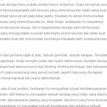
rkuat dengan baris ombak-ombak hancur terbantun. Suatu keinginan unt
i karena barangkali oleh sesuatu yang semestinya dan tidak cukup kuat
ombak harus pecah pada batas waktu. Keadaan itu lantas memunculkan
suatu yang semestinya ada itu. Akan tetapi, kedamaian itu tampaknya
at dan penuh degup. Hal ini digambarkan dengan baris ketika angin
yang menggunakan susunan kata begitu penuh kejutan dan selalu kuat
semakin kuat dan menemukan bentuknya manakala hadir suasana kemar
ir bait pertama sajak di atas. Sebuah perintah, sebuah harapan. Tentula
enggelegar, tetapi mungkin pelan dan nyaris takbersuara, mungkin berup
sangat kuat karena muncul dari dinding-dinding kerinduan, dari hampara
erti suara seseorang yang penuh semadi, seperti kata yang diucapkan
an menancap kuat dan nyaris takterbantah.
g ada di luar jendela. Gambaran itu menguatkan situasi ketidaknyamanan
a lain, bait kedua itu merupakan sebuah lanskap yang indah, yang dipen
erah, ada hamparan padang yang tengadah, lalu kincir yang terus berputa
Penggambaran ini merupakan sebuah keselarasan dan sekaligus sebuah