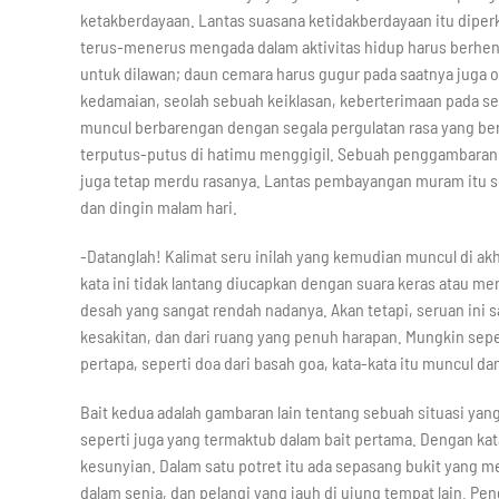
ketakberdayaan. Lantas suasana ketidakberdayaan itu dipe
terus-menerus mengada dalam aktivitas hidup harus berhent
untuk dilawan; daun cemara harus gugur pada saatnya juga 
kedamaian, seolah sebuah keiklasan, keberterimaan pada se
muncul berbarengan dengan segala pergulatan rasa yang ber
terputus-putus di hatimu menggigil. Sebuah penggambaran 
juga tetap merdu rasanya. Lantas pembayangan muram itu 
dan dingin malam hari.
-Datanglah! Kalimat seru inilah yang kemudian muncul di akh
kata ini tidak lantang diucapkan dengan suara keras atau m
desah yang sangat rendah nadanya. Akan tetapi, seruan ini 
kesakitan, dan dari ruang yang penuh harapan. Mungkin sep
pertapa, seperti doa dari basah goa, kata-kata itu muncul d
Bait kedua adalah gambaran lain tentang sebuah situasi yan
seperti juga yang termaktub dalam bait pertama. Dengan kat
kesunyian. Dalam satu potret itu ada sepasang bukit yang m
dalam senja, dan pelangi yang jauh di ujung tempat lain. 