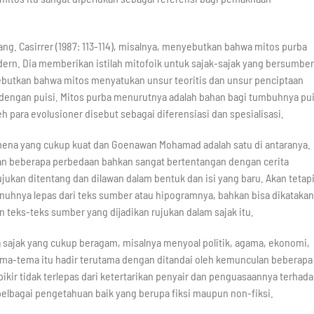
ng. Casirrer (1987: 113-114), misalnya, menyebutkan bahwa mitos purba
rn. Dia memberikan istilah mitofoik untuk sajak-sajak yang bersumber
enyebutkan bahwa mitos menyatukan unsur teoritis dan unsur penciptaan
s dengan puisi. Mitos purba menurutnya adalah bahan bagi tumbuhnya pui
para evolusioner disebut sebagai diferensiasi dan spesialisasi.
omena yang cukup kuat dan Goenawan Mohamad adalah satu di antaranya.
an beberapa perbedaan bahkan sangat bertentangan dengan cerita
ujukan ditentang dan dilawan dalam bentuk dan isi yang baru. Akan tetapi
penuhnya lepas dari teks sumber atau hipogramnya, bahkan bisa dikatakan
 teks-teks sumber yang dijadikan rujukan dalam sajak itu.
 sajak yang cukup beragam, misalnya menyoal politik, agama, ekonomi,
ema-tema itu hadir terutama dengan ditandai oleh kemunculan beberapa
ikir tidak terlepas dari ketertarikan penyair dan penguasaannya terhad
elbagai pengetahuan baik yang berupa fiksi maupun non-fiksi.