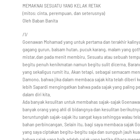
MEMAKNAI SESUATU YANG KELAK RETAK
(mitos: cinta, perempuan, dan seterusnya)
Oleh Baban Banita
/1/
Goenawan Mohamad yang untuk pertama dan terakhir kalinya
gagang gurun, balsam hutan, pucuk karang, malam yang gothi
mistar,dan pada menit membiru. Sesuatu atau sebuah temp
begitu penuh kenikmatan namun begitu sulit dicerna. Barang
yang sekaligus rumit itu. Akan tetapi, sebagai semacam meng
Damono, bahwa jika dalam membaca sajak kita telah diberi ken
lebih Sapardi mengingatkan bahwa pada sajak yang paling p
dalam diri kita.
Ada banyak kesulitan untuk membahas sajak-sajak Goenawan 
banyak orang yang ahli di bidangnya dan kesulitan berikutny
beruntunglah sajak-sajak itu sangat kaya sehingga walau tel
bahan perbincangan. Selain itu, bagi saya membaca sajak Go
yang saya ciptakan begitu-begitu saja dan sungguh jauh kual
bahwa sajak yang baik adalah sajak yang ketika dibaca mener