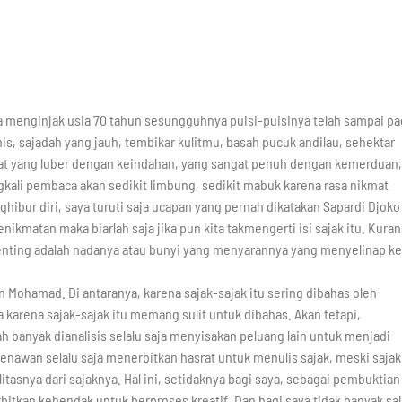
 menginjak usia 70 tahun sesungguhnya puisi-puisinya telah sampai pa
s, sajadah yang jauh, tembikar kulitmu, basah pucuk andilau, sehektar
at yang luber dengan keindahan, yang sangat penuh dengan kemerduan,
kali pembaca akan sedikit limbung, sedikit mabuk karena rasa nikmat
hibur diri, saya turuti saja ucapan yang pernah dikatakan Sapardi Djoko
ikmatan maka biarlah saja jika pun kita takmengerti isi sajak itu. Kura
enting adalah nadanya atau bunyi yang menyarannya yang menyelinap ke
Mohamad. Di antaranya, karena sajak-sajak itu sering dibahas oleh
a karena sajak-sajak itu memang sulit untuk dibahas. Akan tetapi,
ah banyak dianalisis selalu saja menyisakan peluang lain untuk menjadi
enawan selalu saja menerbitkan hasrat untuk menulis sajak, meski sajak
itasnya dari sajaknya. Hal ini, setidaknya bagi saya, sebagai pembuktian
bitkan kehendak untuk berproses kreatif. Dan bagi saya tidak banyak sa