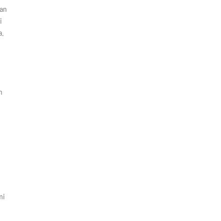
gan
i
a.
n
mi