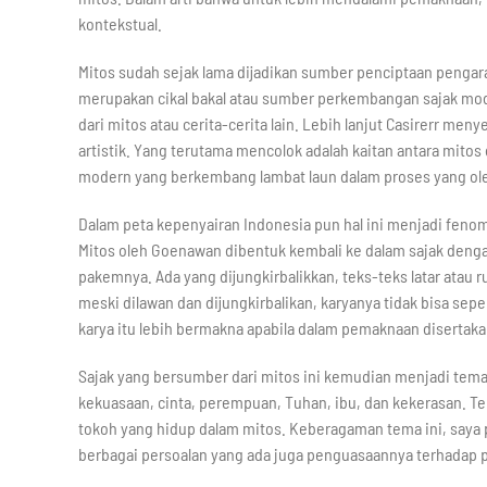
kontekstual.
Mitos sudah sejak lama dijadikan sumber penciptaan pengara
merupakan cikal bakal atau sumber perkembangan sajak mode
dari mitos atau cerita-cerita lain. Lebih lanjut Casirerr m
artistik. Yang terutama mencolok adalah kaitan antara mito
modern yang berkembang lambat laun dalam proses yang oleh 
Dalam peta kepenyairan Indonesia pun hal ini menjadi fen
Mitos oleh Goenawan dibentuk kembali ke dalam sajak deng
pakemnya. Ada yang dijungkirbalikkan, teks-teks latar atau r
meski dilawan dan dijungkirbalikan, karyanya tidak bisa se
karya itu lebih bermakna apabila dalam pemaknaan disertakan
Sajak yang bersumber dari mitos ini kemudian menjadi tema
kekuasaan, cinta, perempuan, Tuhan, ibu, dan kekerasan. T
tokoh yang hidup dalam mitos. Keberagaman tema ini, saya p
berbagai persoalan yang ada juga penguasaannya terhadap p