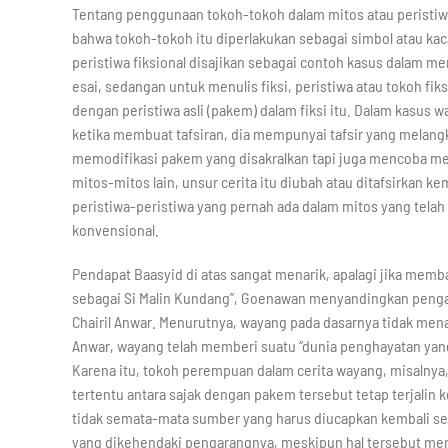
Tentang penggunaan tokoh-tokoh dalam mitos atau peristiwa
bahwa tokoh-tokoh itu diperlakukan sebagai simbol atau ka
peristiwa fiksional disajikan sebagai contoh kasus dalam me
esai, sedangan untuk menulis fiksi, peristiwa atau tokoh fik
dengan peristiwa asli (pakem) dalam fiksi itu. Dalam kasus
ketika membuat tafsiran, dia mempunyai tafsir yang melan
memodifikasi pakem yang disakralkan tapi juga mencoba 
mitos-mitos lain, unsur cerita itu diubah atau ditafsirkan 
peristiwa-peristiwa yang pernah ada dalam mitos yang tela
konvensional.
Pendapat Baasyid di atas sangat menarik, apalagi jika memb
sebagai Si Malin Kundang”, Goenawan menyandingkan peng
Chairil Anwar. Menurutnya, wayang pada dasarnya tidak menawa
Anwar, wayang telah memberi suatu “dunia penghayatan yang 
Karena itu, tokoh perempuan dalam cerita wayang, misalnya, 
tertentu antara sajak dengan pakem tersebut tetap terjalin 
tidak semata-mata sumber yang harus diucapkan kembali ses
yang dikehendaki pengarangnya, meskipun hal tersebut meru