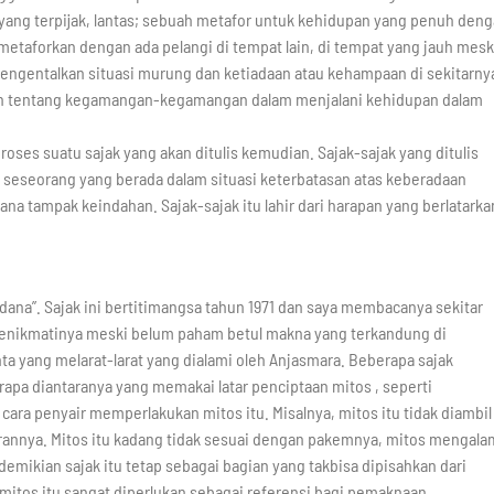
yang terpijak, lantas; sebuah metafor untuk kehidupan yang penuh den
taforkan dengan ada pelangi di tempat lain, di tempat yang jauh mesk
engentalkan situasi murung dan ketiadaan atau kehampaan di sekitarny
yaan tentang kegamangan-kegamangan dalam menjalani kehidupan dalam
roses suatu sajak yang akan ditulis kemudian. Sajak-sajak yang ditulis
n seseorang yang berada dalam situasi keterbatasan atas keberadaan
na tampak keindahan. Sajak-sajak itu lahir dari harapan yang berlatarka
dana”. Sajak ini bertitimangsa tahun 1971 dan saya membacanya sekitar
menikmatinya meski belum paham betul makna yang terkandung di
nta yang melarat-larat yang dialami oleh Anjasmara. Beberapa sajak
pa diantaranya yang memakai latar penciptaan mitos , seperti
 cara penyair memperlakukan mitos itu. Misalnya, mitos itu tidak diambil
irannya. Mitos itu kadang tidak sesuai dengan pakemnya, mitos mengala
demikian sajak itu tetap sebagai bagian yang takbisa dipisahkan dari
mitos itu sangat diperlukan sebagai referensi bagi pemaknaan