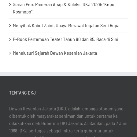
Siaran Pers Pameran Arsip & Koleksi DKJ 2026: “Kepo
Kosmopo”
Menyibak Kabut Zaini, Upaya Merawat Ingatan Seni Rupa
E-Book Pertemuan Teater Tahun 80 dan 85, Baca di Sini
Menelusuri Sejarah Dewan Kesenian Jakarta
TENTANG DKJ
Dewan Kesenian Jakarta (DKJ) adalah lembaga otonom yang
dibentuk oleh masyarakat seniman dan untuk pertama kali
dikukuhkan oleh Gubernur DKI Jakarta, Ali Sadikin, pada 7 Juni
1968. DKJ bertugas sebagai mitra kerja gubernur untuk