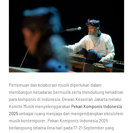
Pertemuan dan kolaborasi musik diperlukan dalam
membangun kesadaran bermusik serta mendukung kehadiran
para komponis di Indonesia. Dewan Kesenian Jakarta melalui
Komite Musik menyelenggarakan
Pekan Komponis Indonesia
2025
sebagai ruang menjaga dan mengembangkan ekosistem
musik kontemporer. Pekan Komponis Indonesia 2025
berlangsung selama lima hari pada 17-21 September yang