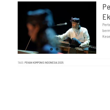
Pe
Ek
Pert
berm
Kese
TAGS:
PEKAN KOMPONIS INDONESIA 2025