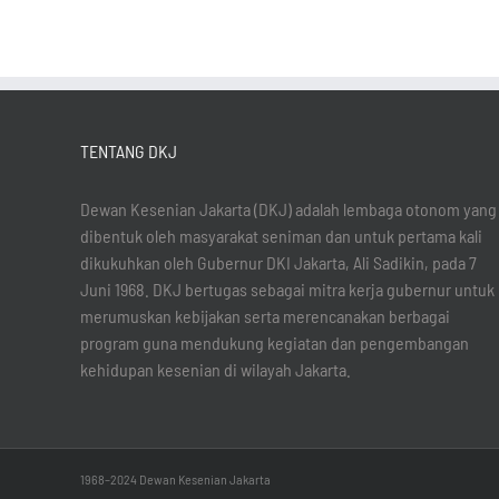
TENTANG DKJ
Dewan Kesenian Jakarta (DKJ) adalah lembaga otonom yang
dibentuk oleh masyarakat seniman dan untuk pertama kali
dikukuhkan oleh Gubernur DKI Jakarta, Ali Sadikin, pada 7
Juni 1968. DKJ bertugas sebagai mitra kerja gubernur untuk
merumuskan kebijakan serta merencanakan berbagai
program guna mendukung kegiatan dan pengembangan
kehidupan kesenian di wilayah Jakarta.
1968–2024 Dewan Kesenian Jakarta