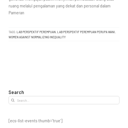
ruang melalui pengalaman yang dekat dan personal dalam
Pameran
TAGS:
LAB PERSPEKTIF PEREMPUAN
,
LAB PERSPEKTIF PEREMPUAN PERUPA WANI
,
WOMEN AGAINST NORMALIZING INEQUALITY
Search
Search
for:
[ecs-list-events thumb='true']