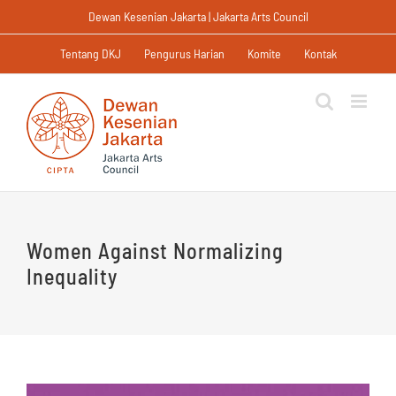
Skip
Dewan Kesenian Jakarta | Jakarta Arts Council
to
content
Tentang DKJ
Pengurus Harian
Komite
Kontak
Women Against Normalizing
Inequality