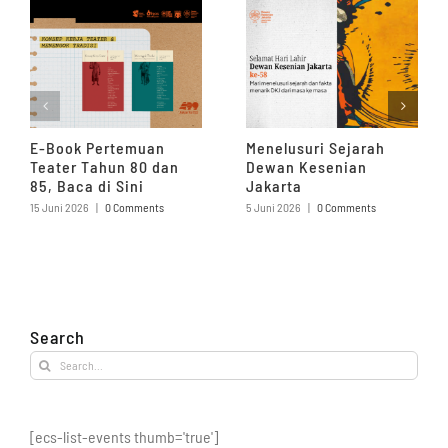
E-Book Pertemuan
Menelusuri Sejarah
Teater Tahun 80 dan
Dewan Kesenian
85, Baca di Sini
Jakarta
15 Juni 2026
|
0 Comments
5 Juni 2026
|
0 Comments
Search
Search
for:
[ecs-list-events thumb='true']