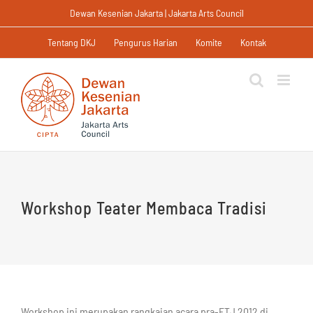
Skip
Dewan Kesenian Jakarta | Jakarta Arts Council
to
content
Tentang DKJ
Pengurus Harian
Komite
Kontak
Workshop Teater Membaca Tradisi
Workshop ini merupakan rangkaian acara pra-FTJ 2012 di