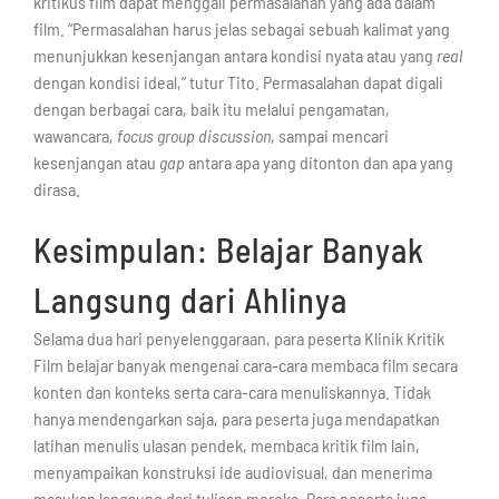
kritikus film dapat menggali permasalahan yang ada dalam
film. “Permasalahan harus jelas sebagai sebuah kalimat yang
menunjukkan kesenjangan antara kondisi nyata atau yang
real
dengan kondisi ideal,” tutur Tito. Permasalahan dapat digali
dengan berbagai cara, baik itu melalui pengamatan,
wawancara,
focus group discussion
, sampai mencari
kesenjangan atau
gap
antara apa yang ditonton dan apa yang
dirasa.
Kesimpulan: Belajar Banyak
Langsung dari Ahlinya
Selama dua hari penyelenggaraan, para peserta Klinik Kritik
Film belajar banyak mengenai cara-cara membaca film secara
konten dan konteks serta cara-cara menuliskannya. Tidak
hanya mendengarkan saja, para peserta juga mendapatkan
latihan menulis ulasan pendek, membaca kritik film lain,
menyampaikan konstruksi ide audiovisual, dan menerima
masukan langsung dari tulisan mereka. Para peserta juga