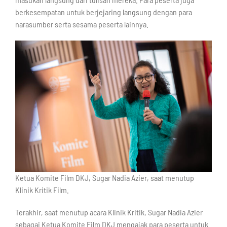
berkesempatan untuk berjejaring langsung dengan para
narasumber serta sesama peserta lainnya.
Ketua Komite Film DKJ, Sugar Nadia Azier, saat menutup
Klinik Kritik Film.
Terakhir, saat menutup acara Klinik Kritik, Sugar Nadia Azier
sebagai Ketua Komite Film DKJ mengajak para peserta untuk