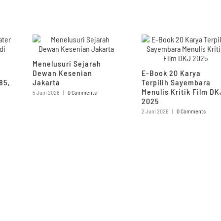
Menelusuri Sejarah
Dewan Kesenian
E-Book 20 Karya
85,
Jakarta
Terpilih Sayembara
Menulis Kritik Film DK
5 Juni 2026
|
0 Comments
2025
2 Juni 2026
|
0 Comments