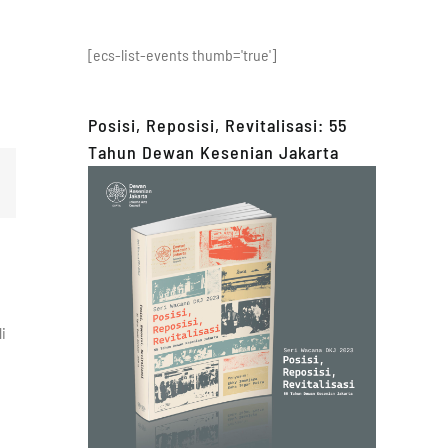
for:
[ecs-list-events thumb='true']
Posisi, Reposisi, Revitalisasi: 55
Tahun Dewan Kesenian Jakarta
sApp
Email
i