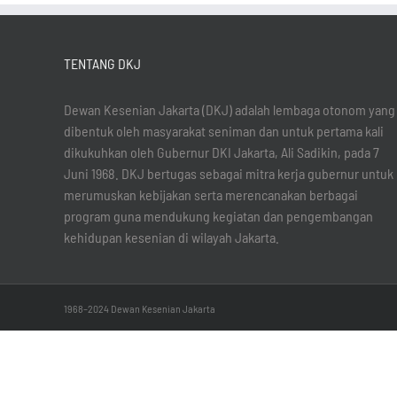
TENTANG DKJ
Dewan Kesenian Jakarta (DKJ) adalah lembaga otonom yang
dibentuk oleh masyarakat seniman dan untuk pertama kali
dikukuhkan oleh Gubernur DKI Jakarta, Ali Sadikin, pada 7
Juni 1968. DKJ bertugas sebagai mitra kerja gubernur untuk
merumuskan kebijakan serta merencanakan berbagai
program guna mendukung kegiatan dan pengembangan
kehidupan kesenian di wilayah Jakarta.
1968–2024 Dewan Kesenian Jakarta