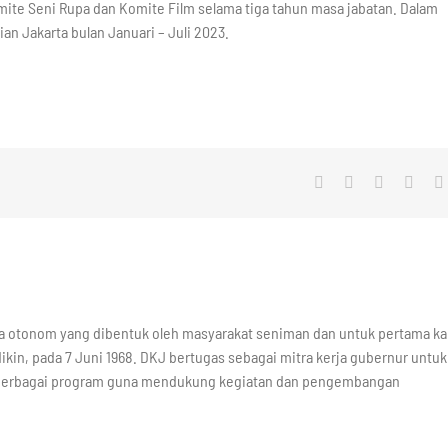
mite Seni Rupa dan Komite Film selama tiga tahun masa jabatan. Dalam
an Jakarta bulan Januari – Juli 2023.
Facebook
X
LinkedIn
What
a otonom yang dibentuk oleh masyarakat seniman dan untuk pertama kal
ikin, pada 7 Juni 1968. DKJ bertugas sebagai mitra kerja gubernur untuk
berbagai program guna mendukung kegiatan dan pengembangan