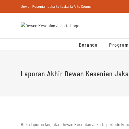
Skip
Dewan Kesenian Jakarta | Jakarta Arts Council
to
content
Beranda
Program
Laporan Akhir Dewan Kesenian Jaka
Buku laporan kegiatan Dewan Kesenian Jakarta periode kep