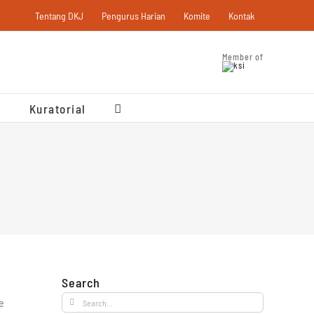
Tentang DKJ
Pengurus Harian
Komite
Kontak
Member of
Kuratorial
Search
Search
e