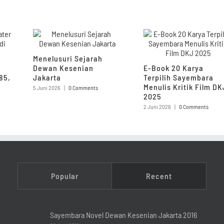
Menelusuri Sejarah
Dewan Kesenian
E-Book 20 Karya
85,
Jakarta
Terpilih Sayembara
Menulis Kritik Film DK
5 Juni 2026
|
0 Comments
2025
2 Juni 2026
|
0 Comments
Popular
Recent
Sayembara Novel Dewan Kesenian Jakarta 2016