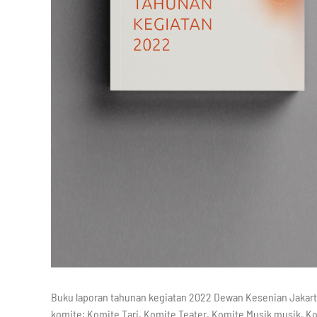
Buku laporan tahunan kegiatan 2022 Dewan Kesenian Jakart
komite; Komite Tari, Komite Teater, Komite Musik musik, K