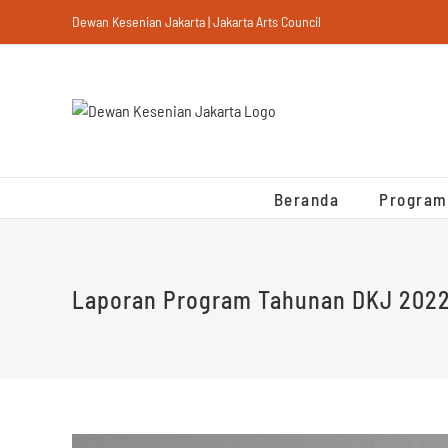
Skip
Dewan Kesenian Jakarta | Jakarta Arts Council
to
content
Beranda
Program
Laporan Program Tahunan DKJ 202