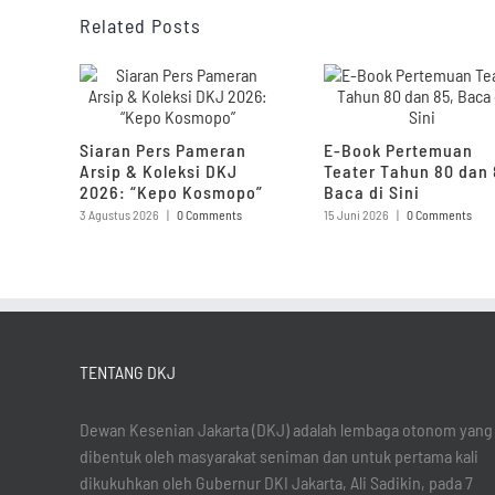
Related Posts
Siaran Pers Pameran
E-Book Pertemuan
Arsip & Koleksi DKJ
Teater Tahun 80 dan 
2026: “Kepo Kosmopo”
Baca di Sini
3 Agustus 2026
|
0 Comments
15 Juni 2026
|
0 Comments
TENTANG DKJ
Dewan Kesenian Jakarta (DKJ) adalah lembaga otonom yang
dibentuk oleh masyarakat seniman dan untuk pertama kali
dikukuhkan oleh Gubernur DKI Jakarta, Ali Sadikin, pada 7