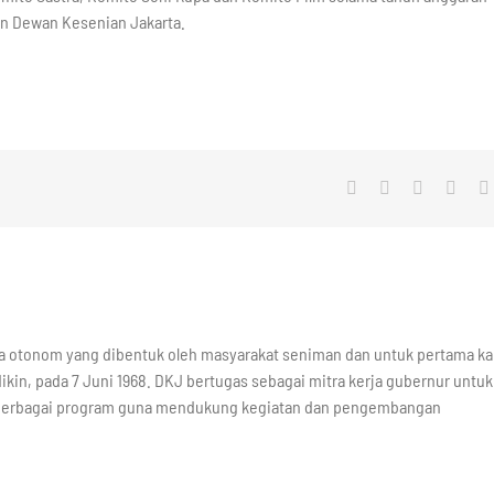
ian Dewan Kesenian Jakarta.
Facebook
X
LinkedIn
What
a otonom yang dibentuk oleh masyarakat seniman dan untuk pertama kal
ikin, pada 7 Juni 1968. DKJ bertugas sebagai mitra kerja gubernur untuk
berbagai program guna mendukung kegiatan dan pengembangan