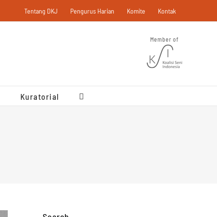
Tentang DKJ
Pengurus Harian
Komite
Kontak
Member of
Kuratorial
Search