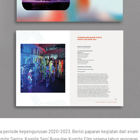
a periode kepengurusan 2020-2023. Berisi paparan kegiatan dari enam
omite Sastra, Komite Seni Rupa dan Komite Film selama tahun anggaran