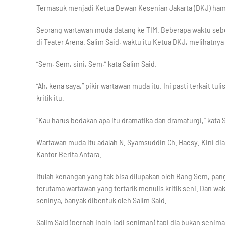
Termasuk menjadi Ketua Dewan Kesenian Jakarta (DKJ) hamp
Seorang wartawan muda datang ke TIM. Beberapa waktu sebe
di Teater Arena. Salim Said, waktu itu Ketua DKJ, melihatn
“Sem, Sem, sini, Sem,” kata Salim Said.
“Ah, kena saya,” pikir wartawan muda itu. Ini pasti terkait tu
kritik itu.
“Kau harus bedakan apa itu dramatika dan dramaturgi,” kata S
Wartawan muda itu adalah N. Syamsuddin Ch. Haesy. Kini dia
Kantor Berita Antara.
Itulah kenangan yang tak bisa dilupakan oleh Bang Sem, pan
terutama wartawan yang tertarik menulis kritik seni. Dan wa
seninya, banyak dibentuk oleh Salim Said.
Salim Said (pernah ingin jadi seniman) tapi dia bukan seni