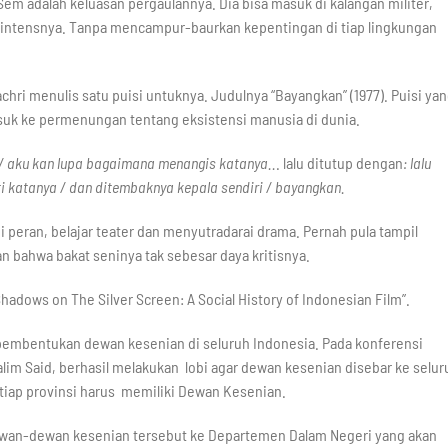
em adalah keluasan pergaulannya. Dia bisa masuk di kalangan militer,
a intensnya. Tanpa mencampur-baurkan kepentingan di tiap lingkungan
ri menulis satu puisi untuknya. Judulnya “Bayangkan” (1977). Puisi ya
suk ke permenungan tentang eksistensi manusia di dunia.
/ aku kan lupa bagaimana menangis katanya..
. lalu ditutup dengan
: lalu
ti katanya / dan ditembaknya kepala sendiri / bayangkan.
eni peran, belajar teater dan menyutradarai drama. Pernah pula tampil
ian bahwa bakat seninya tak sebesar daya kritisnya.
hadows on The Silver Screen: A Social History of Indonesian Film”.
 pembentukan dewan kesenian di seluruh Indonesia. Pada konferensi
lim Said, berhasil melakukan lobi agar dewan kesenian disebar ke selur
tiap provinsi harus memiliki Dewan Kesenian.
wan-dewan kesenian tersebut ke Departemen Dalam Negeri yang akan