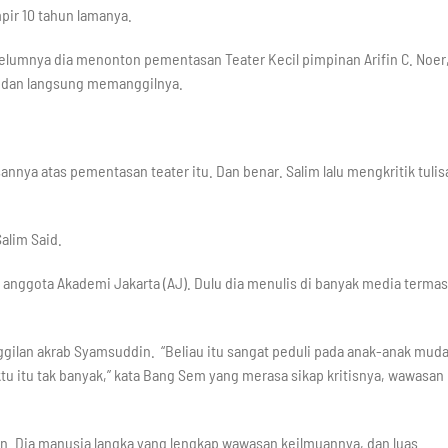
ir 10 tahun lamanya.
lumnya dia menonton pementasan Teater Kecil pimpinan Arifin C. Noer
ya dan langsung memanggilnya.
lisannya atas pementasan teater itu. Dan benar. Salim lalu mengkritik tulis
alim Said.
 anggota Akademi Jakarta (AJ). Dulu dia menulis di banyak media terma
ggilan akrab Syamsuddin. “Beliau itu sangat peduli pada anak-anak mud
ktu itu tak banyak,” kata Bang Sem yang merasa sikap kritisnya, wawasan
man. Dia manusia langka yang lengkap wawasan keilmuannya, dan luas