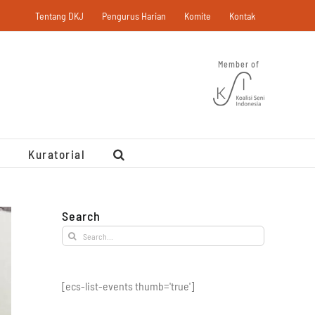
Tentang DKJ
Pengurus Harian
Komite
Kontak
Member of
Kuratorial
Search
Search
for:
[ecs-list-events thumb='true']