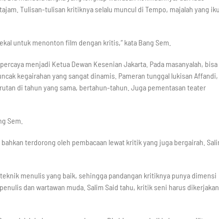
 tajam. Tulisan-tulisan kritiknya selalu muncul di Tempo, majalah yang ik
bekal untuk menonton film dengan kritis,” kata Bang Sem.
ipercaya menjadi Ketua Dewan Kesenian Jakarta. Pada masanyalah, bisa
uncak kegairahan yang sangat dinamis. Pameran tunggal lukisan Affandi,
erurutan di tahun yang sama, bertahun-tahun. Juga pementasan teater
ang Sem.
u bahkan terdorong oleh pembacaan lewat kritik yang juga bergairah. Sal
n teknik menulis yang baik, sehingga pandangan kritiknya punya dimensi
 penulis dan wartawan muda. Salim Said tahu, kritik seni harus dikerjakan