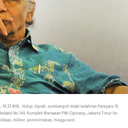
4, 19.33 WIB. Hidup, kiprah, sumbangsih lelaki kelahiran Parepare 10
 Redaksi No 149, Komplek Wartawan PWI Cipinang, Jakarta Timur itu
idikan, militer, pemerintahan, hingga seni.