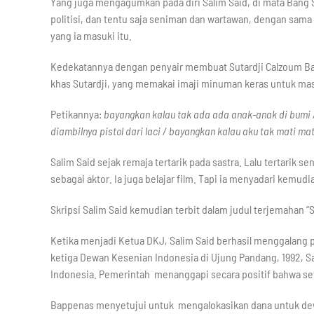
Yang juga mengagumkan pada diri Salim Said, di mata Bang S
politisi, dan tentu saja seniman dan wartawan, dengan sam
yang ia masuki itu.
Kedekatannya dengan penyair membuat Sutardji Calzoum Bach
khas Sutardji, yang memakai imaji minuman keras untuk ma
Petikannya:
bayangkan kalau tak ada ada anak-anak di bumi 
diambilnya pistol dari laci / bayangkan kalau aku tak mati ma
Salim Said sejak remaja tertarik pada sastra. Lalu tertarik s
sebagai aktor. Ia juga belajar film. Tapi ia menyadari kemud
Skripsi Salim Said kemudian terbit dalam judul terjemahan “S
Ketika menjadi Ketua DKJ, Salim Said berhasil menggalang
ketiga Dewan Kesenian Indonesia di Ujung Pandang, 1992, Sa
Indonesia. Pemerintah menanggapi secara positif bahwa se
Bappenas menyetujui untuk mengalokasikan dana untuk de