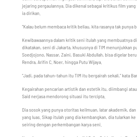
jejaring pergaulannya. Dia dikenal sebagai kritikus film yang
ia dirikan.
“Kalau belum membaca kritik beliau, kita rasanya tak punya 
Kewibawaannya dalam kritik seni itulah yang membuatnya d
dikatakan, seni di Jakarta, khususnya di TIM menunjukkan p
Soedjojono, Nassar, Zaini, Basuki Abdullah, bisa digelar b
Rendra, Arifin C. Noer, hingga Putu Wijaya.
“Jadi, pada tahun-tahun itu TIM itu bergairah sekali,” kata B
Kegairahan pencarian artistik dan estetik itu, diimbangi ata
Said nerjasa mendorong situasi itu tercipta.
Dia sosok yang punya otoritas keilmuan, latar akademik, da
yang luas. Sikap itulah yang dia kembangkan, dia tularkan ke
seiring dengan perkembangan karya seni.