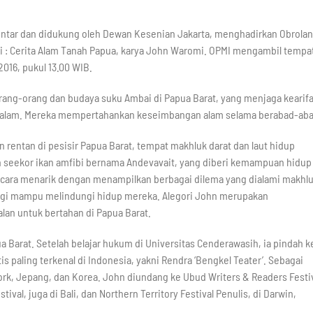
ntar dan didukung oleh Dewan Kesenian Jakarta, menghadirkan Obrolan
 : Cerita Alam Tanah Papua, karya John Waromi. OPMI mengambil tempa
 2016, pukul 13.00 WIB.
 orang-orang dan budaya suku Ambai di Papua Barat, yang menjaga kearif
n alam. Mereka mempertahankan keseimbangan alam selama berabad-aba
n rentan di pesisir Papua Barat, tempat makhluk darat dan laut hidup
 seekor ikan amfibi bernama Andevavait, yang diberi kemampuan hidup 
secara menarik dengan menampilkan berbagai dilema yang dialami makhl
 lagi mampu melindungi hidup mereka. Alegori John merupakan
lan untuk bertahan di Papua Barat.
ua Barat. Setelah belajar hukum di Universitas Cenderawasih, ia pindah k
paling terkenal di Indonesia, yakni Rendra ‘Bengkel Teater’. Sebagai
 York, Jepang, dan Korea. John diundang ke Ubud Writers & Readers Festi
tival, juga di Bali, dan Northern Territory Festival Penulis, di Darwin,