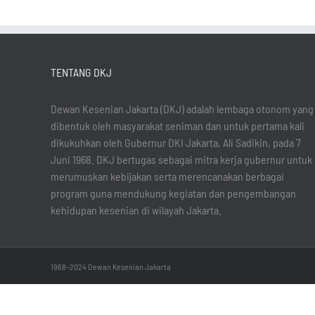
TENTANG DKJ
Dewan Kesenian Jakarta (DKJ) adalah lembaga otonom yang
dibentuk oleh masyarakat seniman dan untuk pertama kali
dikukuhkan oleh Gubernur DKI Jakarta, Ali Sadikin, pada 7
Juni 1968. DKJ bertugas sebagai mitra kerja gubernur untuk
merumuskan kebijakan serta merencanakan berbagai
program guna mendukung kegiatan dan pengembangan
kehidupan kesenian di wilayah Jakarta.
1968–2024 Dewan Kesenian Jakarta