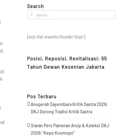
Search
Search
for:
t
[ecs-list-events thumb='true']
an
d.
Posisi, Reposisi, Revitalisasi: 55
Tahun Dewan Kesenian Jakarta
di
uk
Pos Terbaru
Anugerah Sayembara Kritik Sastra 2026:
e
DKJ Dorong Tradisi Kritik Sastra
val
Siaran Pers Pameran Arsip & Koleksi DKJ
2026: “Kepo Kosmopo”