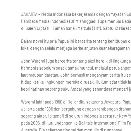
JAKARTA – Media Indonesia bekerjasama dengan Yayasan Lo
Pembaca Media Indonesia (OPMI) Anggadi Tupa menuai Badai
di Galeri Cipta III, Taman Ismail Marzuki (TIM), Sabtu 12 Maret
Dalam novel itu pria Papua ini bercerita tentang kehidupan
lokal dengan selalu menjaga berkelanjutan keanekaragama
John Waromi juga bercerita tentang aksi heroik di lingkunga
harmonis sebelum sosok tamak muncul, melalui petualangan
laut maupun daratan. John berhasil menganyam cerita itu 
hidup ketika lingkungan mereka dirusak. Hukum adat tidak
keprihatinan seorang suku Ambai yang senantiasa mencari ja
Waromi lahir pada 1960 di Hollandia, sekarang Jayapura, Pap
Jakarta pada 1986 dan bergabung dengan rombongan dramatis 
seorang aktor, ia tampil di seluruh Indonesia serta tur New
pada 2006,
diikuti undangan ke Balinale International Film Fes
Australia. Dia sekarang tinggal dan menulis di rumahnya.