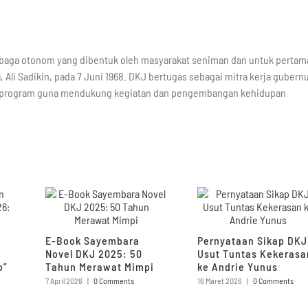
mbaga otonom yang dibentuk oleh masyarakat seniman dan untuk pertam
, Ali Sadikin, pada 7 Juni 1968. DKJ bertugas sebagai mitra kerja gubern
i program guna mendukung kegiatan dan pengembangan kehidupan
E-Book Sayembara
Pernyataan Sikap DKJ
Novel DKJ 2025: 50
Usut Tuntas Kekerasa
o”
Tahun Merawat Mimpi
ke Andrie Yunus
7 April 2026
|
0 Comments
16 Maret 2026
|
0 Comments