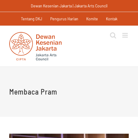
Skip
Dewan Kesenian Jakarta | Jakarta Arts Council
to
content
Tentang DKJ
Pengurus Harian
Komite
Kontak
Membaca Pram