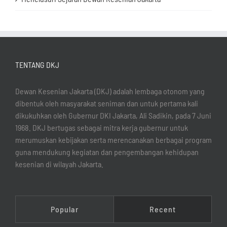
TENTANG DKJ
Dewan Kesenian Jakarta (DKJ) adalah lembaga otonom yang
dibentuk oleh masyarakat seniman dan untuk pertama kali
dikukuhkan oleh Gubernur DKI Jakarta, Ali Sadikin, pada 7 Juni
1968. DKJ bertugas sebagai mitra kerja gubernur untuk
merumuskan kebijakan serta merencanakan berbagai program
guna mendukung kegiatan dan pengembangan kehidupan
kesenian di wilayah Jakarta.
Popular
Recent