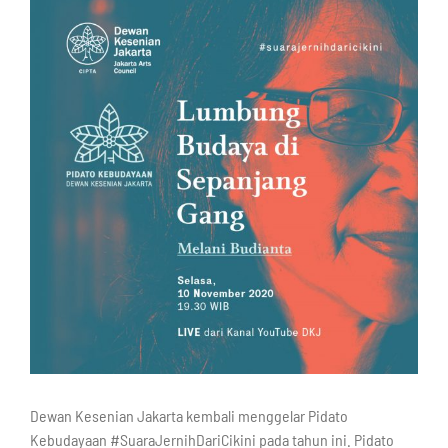
Dewan Kesenian Jakarta kembali menggelar Pidato
Kebudayaan #SuaraJernihDariCikini pada tahun ini. Pidato