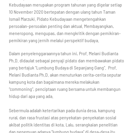
Kebudayaan merupakan program tahunan yang digelar setiap
10 November 2020 bertepatan dengan ulang tahun Taman
Ismail Marzuki. Pidato Kebudayaan mengetengahkan
persoalan-persoalan penting dan aktual. Membayangkan,
meneropong, mengupas, dan mengkritik dengan pemikiran-
pemikiran yang jernih melalui perspektif budaya.
Dalam penyelenggaraannya tahun ini, Prof. Melani Budianta
Ph.D. didaulat sebagai penyaji pidato dan membawakan pidato
yang bertajuk “Lumbung Budaya di Sepanjang Gang”. Prof.
Melani Budianta Ph.D. akan menuturkan cerita-cerita seputar
kampung kota dan bagaimana mereka melakukan
“commoning”, penciptaan ruang bersama untuk membangun
hidup dari apa yang ada. ⁣⁣
Sebermula adalah ketertarikan pada dunia desa, kampung
rural, dan rasa frustasi atas penyekatan-penyekatan sosial
akibat politik identitas di kota. Lalu, serangkaian penelitian
dan penemuan adanya “lumbung budaya” di desa-desa itu.