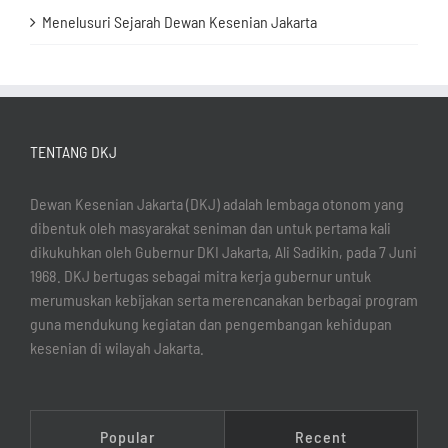
Menelusuri Sejarah Dewan Kesenian Jakarta
TENTANG DKJ
Dewan Kesenian Jakarta (DKJ) adalah lembaga otonom yang
dibentuk oleh masyarakat seniman dan untuk pertama kali
dikukuhkan oleh Gubernur DKI Jakarta, Ali Sadikin, pada 7 Juni
1968. DKJ bertugas sebagai mitra kerja gubernur untuk
merumuskan kebijakan serta merencanakan berbagai program
guna mendukung kegiatan dan pengembangan kehidupan
kesenian di wilayah Jakarta.
Popular
Recent