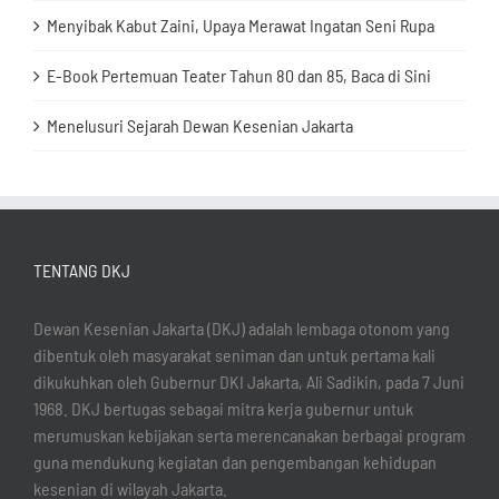
Menyibak Kabut Zaini, Upaya Merawat Ingatan Seni Rupa
E-Book Pertemuan Teater Tahun 80 dan 85, Baca di Sini
Menelusuri Sejarah Dewan Kesenian Jakarta
TENTANG DKJ
Dewan Kesenian Jakarta (DKJ) adalah lembaga otonom yang
dibentuk oleh masyarakat seniman dan untuk pertama kali
dikukuhkan oleh Gubernur DKI Jakarta, Ali Sadikin, pada 7 Juni
1968. DKJ bertugas sebagai mitra kerja gubernur untuk
merumuskan kebijakan serta merencanakan berbagai program
guna mendukung kegiatan dan pengembangan kehidupan
kesenian di wilayah Jakarta.