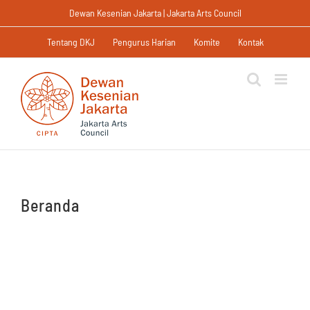
Skip
Dewan Kesenian Jakarta | Jakarta Arts Council
to
content
Tentang DKJ
Pengurus Harian
Komite
Kontak
Beranda