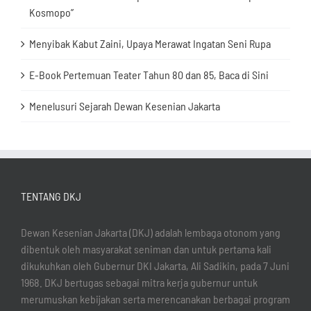
Kosmopo”
Menyibak Kabut Zaini, Upaya Merawat Ingatan Seni Rupa
E-Book Pertemuan Teater Tahun 80 dan 85, Baca di Sini
Menelusuri Sejarah Dewan Kesenian Jakarta
TENTANG DKJ
Dewan Kesenian Jakarta (DKJ) adalah lembaga otonom yang
dibentuk oleh masyarakat seniman dan untuk pertama kali
dikukuhkan oleh Gubernur DKI Jakarta, Ali Sadikin, pada 7 Juni
1968. DKJ bertugas sebagai mitra kerja gubernur untuk
merumuskan kebijakan serta merencanakan berbagai program