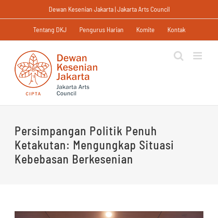
Skip
Dewan Kesenian Jakarta | Jakarta Arts Council
to
content
Tentang DKJ
Pengurus Harian
Komite
Kontak
Persimpangan Politik Penuh
Ketakutan: Mengungkap Situasi
Kebebasan Berkesenian