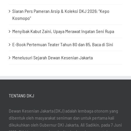
Siaran Pers Pameran Arsip & Koleksi DKJ 2026: “Kepo
Kosmopo”
Menyibak Kabut Zaini, Upaya Merawat Ingatan Seni Rupa
E-Book Pertemuan Teater Tahun 80 dan 85, Baca di Sini
Menelusuri Sejarah Dewan Kesenian Jakarta
TENTANG DKJ
Dewan Kesenian Jakarta (DKJ) adalah lembaga otonom yang
dibentuk oleh masyarakat seniman dan untuk pertama kali
dikukuhkan oleh Gubernur DKI Jakarta, Ali Sadikin, pada 7 Juni