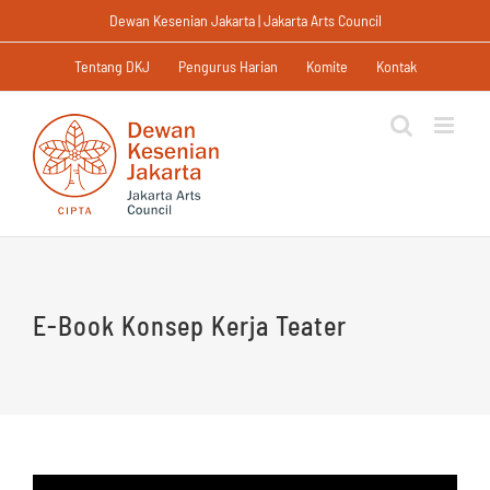
Skip
Dewan Kesenian Jakarta | Jakarta Arts Council
to
content
Tentang DKJ
Pengurus Harian
Komite
Kontak
E-Book Konsep Kerja Teater